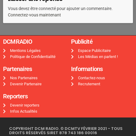
Vous devez être connecté pour ajouter un commentaire.
Connectez-vous maintenant
DCMRADIO​
Publicité ​
Mentions Légales
Espace Publicitaire
Politique de Confidentialité
Les Médias en parlent !
Partenaires
Informations
Nos Partenaires
Contactez-nous
Devenir Partenaire
Recrutement
Reporters
Devenir reporters
Infos Actualités
COPYRIGHT DCM RADIO. © DCMTV FÉVRIER 2021 - TOUS
DROITS RÉSERVÉS SIRET 878 743 186 00016