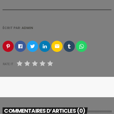
ÉCRIT PAR:
ADMIN
email
RATE IT
COMMENTAIRES D’ARTICLES (0)