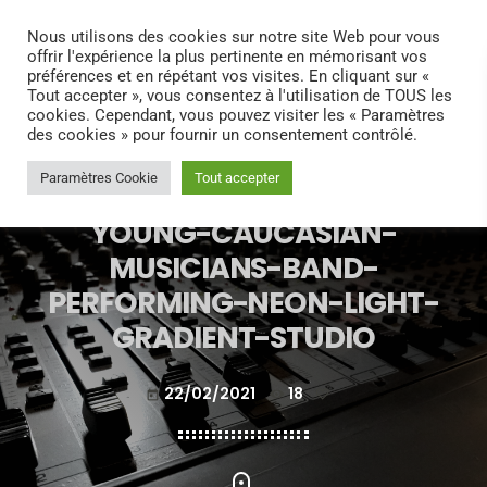
search
menu
play_arrow
Nous utilisons des cookies sur notre site Web pour vous
offrir l'expérience la plus pertinente en mémorisant vos
préférences et en répétant vos visites. En cliquant sur «
Tout accepter », vous consentez à l'utilisation de TOUS les
cookies. Cependant, vous pouvez visiter les « Paramètres
des cookies » pour fournir un consentement contrôlé.
Paramètres Cookie
Tout accepter
YOUNG-CAUCASIAN-
MUSICIANS-BAND-
PERFORMING-NEON-LIGHT-
GRADIENT-STUDIO
22/02/2021
18
today