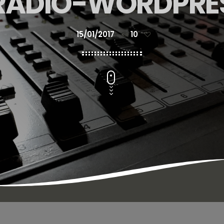
RADIO-WORDPRES
15/01/2017
10
today