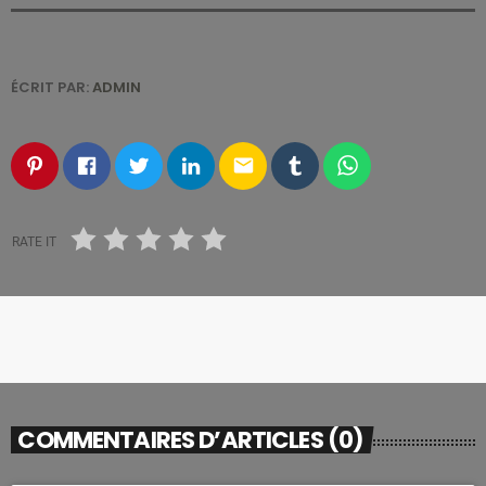
ÉCRIT PAR:
ADMIN
email
RATE IT
COMMENTAIRES D’ARTICLES (0)