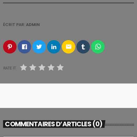
ÉCRIT PAR:
ADMIN
email
RATE IT
COMMENTAIRES D’ARTICLES (0)