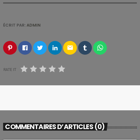
ÉCRIT PAR:
ADMIN
email
RATE IT
COMMENTAIRES D’ARTICLES (0)