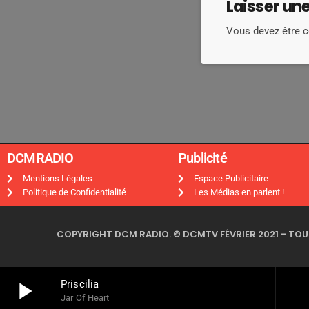
Laisser un
Vous devez être 
DCMRADIO​
Publicité ​
Mentions Légales
Espace Publicitaire
Politique de Confidentialité
Les Médias en parlent !
COPYRIGHT DCM RADIO. © DCMTV FÉVRIER 2021 - TOUS
play_arrow
Priscilia
Jar Of Heart